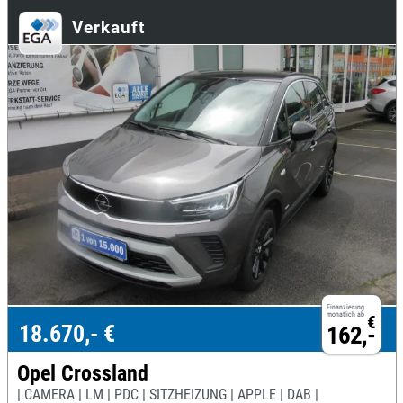
Verkauft
Finanzierung
monatlich ab
€
18.670,- €
162,-
Opel Crossland
| CAMERA | LM | PDC | SITZHEIZUNG | APPLE | DAB |