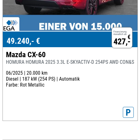
Finanzierung
monatlich ab
€
49.240,- €
427,-
Mazda CX-60
HOMURA HOMURA 2025 3.3L E-SKYACTIV-D 254PS AWD CON&SOU
06/2025 |
20.000 km
Diesel |
187 kW (254 PS) |
Automatik
Farbe: Rot Metallic
P