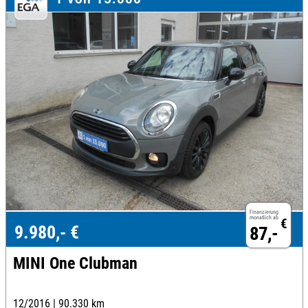
Finanzierung
monatlich ab
€
9.980,- €
87,-
MINI One Clubman
12/2016 |
90.330 km