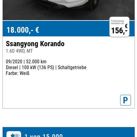
Finanzierung
monatlich ab
€
18.000,- €
156,-
Ssangyong Korando
1.6D 4WD, MT
09/2020 |
52.000 km
Diesel |
100 kW (136 PS) |
Schaltgetriebe
Farbe: Weiß
P
1 von 15.000