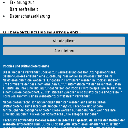
Erklärung zur
Barrierefreiheit
Datenschutzerklärung
ALLE MARKEN BEI UNS IM AUTOHANDEL:
Als Autohändler bieten wir Ihnen in unserem Automarkt
Alle akzeptieren
Gebrauchtwagen, Jahreswagen und Neuwagen folgender
Alle ablehnen
Automarken an:
ALPINA
Abarth
Aixam
Alfa Romeo
Audi
BMW
Cookies und Drittanbieterdienste
Borgward
Bürstner
Cadillac
Carthago
Chausson
Diese Webseite verwendet Cookies zur Verbesserung des Benutzungserlebnisses.
Session-Cookies erlauben eine Zuordnung Ihrer aktuellen Browsersitzung beim
Citroën
Cupra
DAF
DFSK
DS Automobiles
Dacia
Navigieren durch die Webseite. Eingaben in Formularen werden in Cookies abgelegt,
um Formularfelder bei einem erneuten Aufruf automatisch mit den bekannten Daten
Etrusco
Fiat
Ford
GWM
Genesis
Honda
Hyundai
auszufüllen. Ihre Einwilligung für das Setzen der Cookies wird beispielsweise auch in
Itineo
Iveco
Jaguar
Jeep
KGM
Kia
Knaus
Lada
einem Cookie gespeichert. Zu statistischen Zwecken wird zusätzlich die IP-Adresse in
Form von anonymisierten Webseitenzugriffszählern verwendet.
Land Rover
Lexus
MAN
MF
MG
MINI
Malibu
Neben diesen technisch notwendigen Diensten werden auf einigen Seiten
Maserati
Maxus
Mazda
Mercedes-Benz
Mitsubishi
Drittanbieter-Dienste integriert: Google Analytics, Facebook und andere
fahrzeughandelbezogene Anbieter. Diese werden nur eingebunden, wenn Sie Ihre
Mooveo
Nissan
Opel
Ora
Peugeot
Polestar
Porsche
Einwilligung durch Klicken der Schaltfläche „Alle akzeptieren" geben.
Renault
Royal Alloy
Seat
Skoda
Smart
Ssangyong
Technisch notwendige Cookies werden in jedem Fall gesetzt, da sie für den Betrieb der
Webseite erforderlich sind.
Durch Klick auf „Alle akzeptieren" erteilen Sie zusätzlich
Subaru
Suzuki
Tesla
Toyota
Volkswagen
Volvo