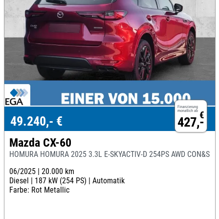
Finanzierung
monatlich ab
€
49.240,- €
427,-
Mazda CX-60
HOMURA HOMURA 2025 3.3L E-SKYACTIV-D 254PS AWD CON&SOU
06/2025 |
20.000 km
Diesel |
187 kW (254 PS) |
Automatik
Farbe: Rot Metallic