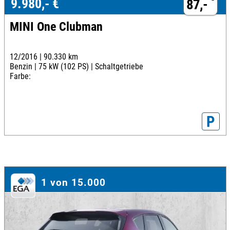
9.980,- €
87,-
MINI One Clubman
12/2016 |
90.330 km
Benzin |
75 kW (102 PS) |
Schaltgetriebe
Farbe:
P
1 von 15.000