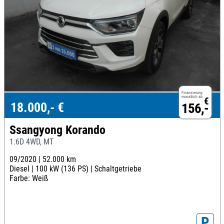
Finanzierung
monatlich ab
€
18.000,- €
156,-
Ssangyong Korando
1.6D 4WD, MT
09/2020 |
52.000 km
Diesel |
100 kW (136 PS) |
Schaltgetriebe
Farbe: Weiß
P